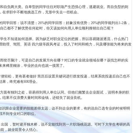
和自负两大类。自卑型的同学往往对职场产生恐惧心理，逃避就业。而自负型的则
，在求职中不断地挑选工作，无形中失去一些机会。
的同学回答：说不清楚；26%的同学回答：好象没有优势；20%的同学能列出1-2条，
当自己都不了解优势在何处时，你又该如何向用人单位顺利推销出自己呢？
学生不知道如何选择。因为缺乏对职业定位的把握，所以容易随波逐流，什么热门
理助理、驾照、英语 四六级等跟风考证，投入了时间和精力，问及哪张能为将来的发
而绞尽脑汁，可是自己的发展方向在哪？对口的专业就业领域在哪？该找怎样的实
未来稀里糊涂，毕业的去向也就一摸黑了。
方便轻松，更有甚者做好 简历后设置关键词进行群发投递，结果系统投递后自己也不
结果，终究难有HR理会。
方面有独到之处，容易得到用人单位认同。但他们频繁去企业面试 ，说明本身的职
，结果不仅浪费大量时间和金钱，还错失了就业良机。
的知识跟企业需要的技能差得太远，达不到企业的要求，有的说自己选专业的时候明明
找不到专业对口的职位。
 出国 ，暂时避开独木桥，说不定能找到另一片职场桃花源。可时下大学生考研的高
如前，就业前景令人忧心。