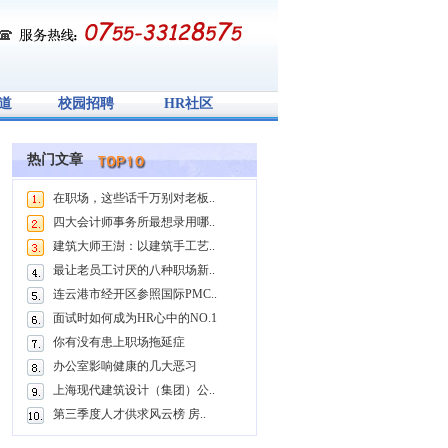
道
校园招聘
HR社区
热门文章
在职场，这些话千万别对老板..
四大会计师事务所最想录用哪..
建筑大师王澍：以建筑手工艺..
最让老员工讨厌的八种职场新..
连云港市经开区参照国际PMC..
面试时如何成为HR心中的NO.1
你有没有患上职场拖延症
办公室影响健康的几大恶习
上海现代建筑设计（集团）公..
第三季度人才供求风云榜 房..