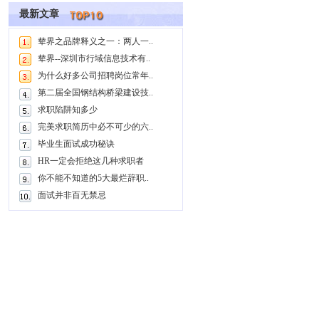
最新文章
辇界之品牌释义之一：两人一..
辇界--深圳市行域信息技术有..
为什么好多公司招聘岗位常年..
第二届全国钢结构桥梁建设技..
求职陷阱知多少
完美求职简历中必不可少的六..
毕业生面试成功秘诀
HR一定会拒绝这几种求职者
你不能不知道的5大最烂辞职..
面试并非百无禁忌