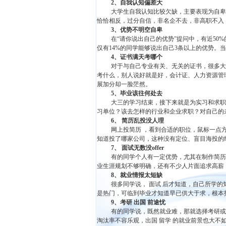
2
、自我认知偏差大
大学生自我认知比较欠缺，主要表现为自卑
恰恰相反，过分自信，非名企不去，非高职不入
3
、优势不明空自卑
在“请你说出自己的优势”提问中，有近50%
仅有14%的同学能够说出自己3条以上的优势。
4
、证书满天考哪个
对于与自己专业有关、无关的证书，很多大
考什么，别人说好就是好，会计证、人力资源管
展加分却一脸茫然。
5
、毕业该往何处去
大三的学习结束，接下来就是为实习和求职
习单位？该去怎样的行业和企业求职？对自己的
6
、 简历乱投没人理
网上投简历 ，看到合适的职位，鼠标一点
知道投了哪家公司，这种没有定位、盲目海投的
7
、 面试无数没
offer
有的同学个人有一定优势，尤其在制作简历
业生涯规划不够明确，还有不少人片面追求高薪
8
、就业情报太短缺
很多同学说， 面试 后才知道，自己所学
是热门，可临到毕业才知道早已供大于求，根本
9
、考研 出国 前途忧
有的同学说，既然就业难，那就选择考研或
淘汰率不容乐观，出国 留学 的就业前景也大不