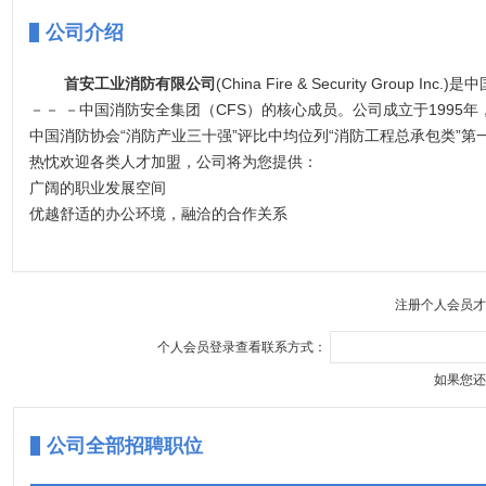
公司介绍
首安工业消防有限公司
(China Fire & Security G
－－ －中国消防安全集团（CFS）的核心成员。公司成立于199
中国消防协会“消防产业三十强”评比中均位列“消防工程总承包类”
热忱欢迎各类人才加盟，公司将为您提供：
广阔的职业发展空间
优越舒适的办公环境，融洽的合作关系
优厚的薪资福利待遇（五险一金，年终奖金，过节费，探亲路费等）
良好的后勤生活保障（市内往返班车、住宿、餐饮、娱乐设施）
注册个人会员才
个人会员登录查看联系方式：
如果您还
公司全部招聘职位